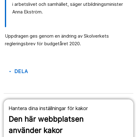
i arbetslivet och samhället, säger utbildningsminister
Anna Ekström.
Uppdragen ges genom en ändring av Skolverkets
regleringsbrev för budgetåret 2020.
DELA
arrow_drop_down
Hade du nytta av innehållet på denna sida?
Hantera dina inställningar för kakor
JA
NEJ
Den här webbplatsen
använder kakor
Senast uppdaterad: den 26 januari 2022