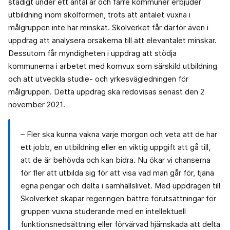
stadigt under ett antal år och färre kommuner erbjuder
utbildning inom skolformen, trots att antalet vuxna i
målgruppen inte har minskat. Skolverket får därför även i
uppdrag att analysera orsakerna till att elevantalet minskar.
Dessutom får myndigheten i uppdrag att stödja
kommunerna i arbetet med komvux som särskild utbildning
och att utveckla studie- och yrkesvägledningen för
målgruppen. Detta uppdrag ska redovisas senast den 2
november 2021.
– Fler ska kunna vakna varje morgon och veta att de har
ett jobb, en utbildning eller en viktig uppgift att gå till,
att de är behövda och kan bidra. Nu ökar vi chanserna
för fler att utbilda sig för att visa vad man går för, tjäna
egna pengar och delta i samhällslivet. Med uppdragen till
Skolverket skapar regeringen bättre förutsättningar för
gruppen vuxna studerande med en intellektuell
funktionsnedsättning eller förvärvad hjärnskada att delta