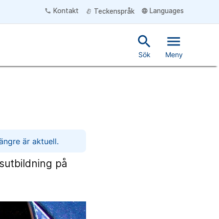
Kontakt
Languages
phone
language
Teckenspråk
search
menu
Sök
Meny
ngre är aktuell.
sutbildning på