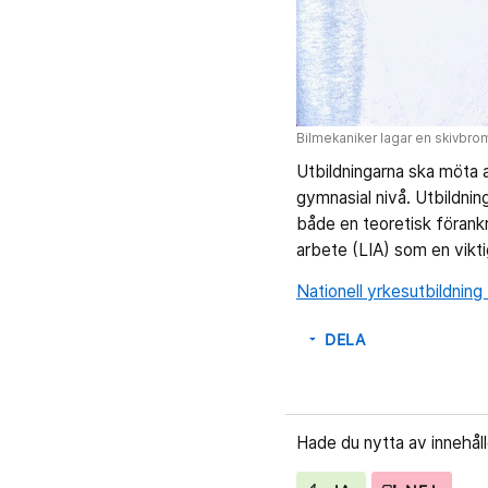
Bilmekaniker lagar en skivbro
Utbildningarna ska möta 
gymnasial nivå. Utbildnin
både en teoretisk förank
arbete (LIA) som en viktig
Nationell yrkesutbildning
DELA
arrow_drop_down
Hade du nytta av innehål