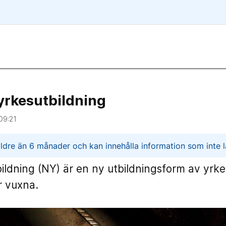
 yrkesutbildning
09:21
n
ldre än 6 månader och kan innehålla information som inte lä
bildning (NY) är en ny utbildningsform av yrke
r vuxna.