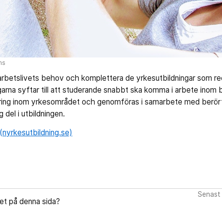
ms
arbetslivets behov och komplettera de yrkesutbildningar som re
garna syftar till att studerande snabbt ska komma i arbete inom 
ring inom yrkesområdet och genomföras i samarbete med berört 
 del i utbildningen.
 (nyrkesutbildning.se)
Senast 
let på denna sida?