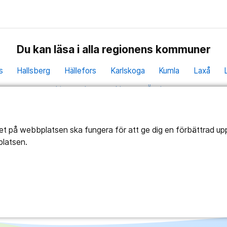
Du kan läsa i alla regionens kommuner
s
Hallsberg
Hällefors
Karlskoga
Kumla
Laxå
Ljusnarsberg
Nora
Örebro
Personuppgifter
Cookies
Tillgänglighet
tet på webbplatsen ska fungera för att ge dig en förbättrad u
platsen.