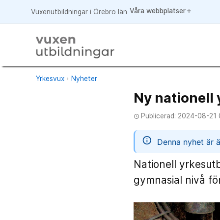
Våra webbplatser
add
Vuxenutbildningar i Örebro län
Yrkesvux
Nyheter
Ny nationell
Publicerad: 2024-08-21 
access_time
informatio
Denna nyhet är ä
Nationell yrkesut
gymnasial nivå fö