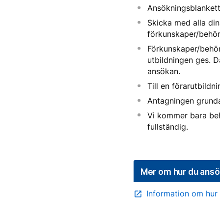
Ansökningsblankett
Skicka med alla din
förkunskaper/behöri
Förkunskaper/behör
utbildningen ges. 
ansökan.
Till en förarutbild
Antagningen grunda
Vi kommer bara beha
fullständig.
Mer om hur du ans
Information om hur
open_in_new