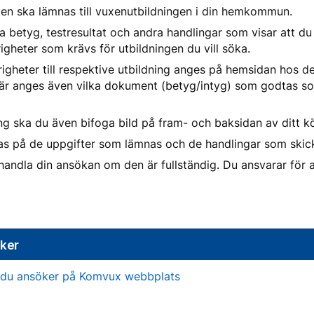
en ska lämnas till vuxenutbildningen i din hemkommun.
a betyg, testresultat och andra handlingar som visar att du
gheter som krävs för utbildningen du vill söka.
igheter till respektive utbildning anges på hemsidan hos 
Där anges även vilka dokument (betyg/intyg) som godtas so
ning ska du även bifoga bild på fram- och baksidan av ditt k
s på de uppgifter som lämnas och de handlingar som skic
ndla din ansökan om den är fullständig. Du ansvarar för a
öker
 du ansöker på Komvux webbplats