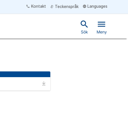
Kontakt
Languages
phone
language
Teckenspråk
search
menu
Sök
Meny