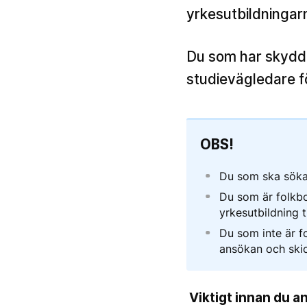
yrkesutbildningarn
Du som har skyddad
studievägledare f
OBS!
Du som ska söka
Du som är folkb
yrkesutbildning 
Du som inte är f
ansökan och ski
Viktigt innan du a