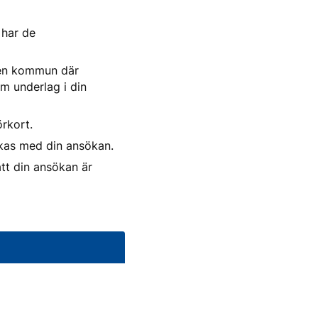
 har de
den kommun där
m underlag i din
örkort.
kas med din ansökan.
tt din ansökan är