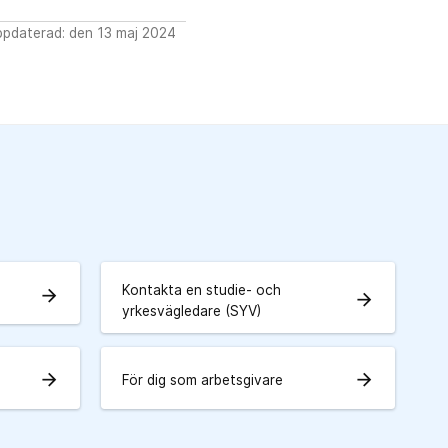
ppdaterad: den 13 maj 2024
Kontakta en studie- och
arrow_forward
arrow_forward
yrkesvägledare (SYV)
arrow_forward
arrow_forward
För dig som arbetsgivare