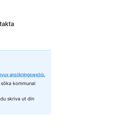
ntakta
Komvux ansökningswebb.
r söka kommunal
du skriva ut din