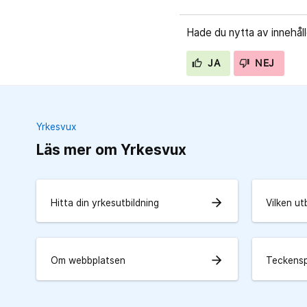
Hade du nytta av innehål
JA
NEJ
Yrkesvux
Läs mer om Yrkesvux
arrow_forward
Hitta din yrkesutbildning
Vilken ut
arrow_forward
Om webbplatsen
Teckens