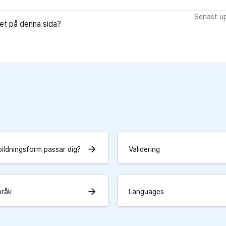
Senast u
let på denna sida?
arrow_forward
bildningsform passar dig?
Validering
arrow_forward
pråk
Languages