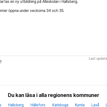
artas en ny utbildning på Alléskolan i Hallsberg.
ommer öppna under veckorna 34 och 35.
Last updat
?
Du kan läsa i alla regionens kommuner
s
Hallsberg
Hällefors
Karlskoga
Kumla
Laxå