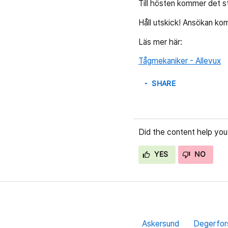
Till hösten kommer det st
Håll utskick! Ansökan k
Läs mer här:
Tågmekaniker - Allevux
SHARE
arrow_drop_down
Did the content help you
YES
NO
Askersund
Degerfor