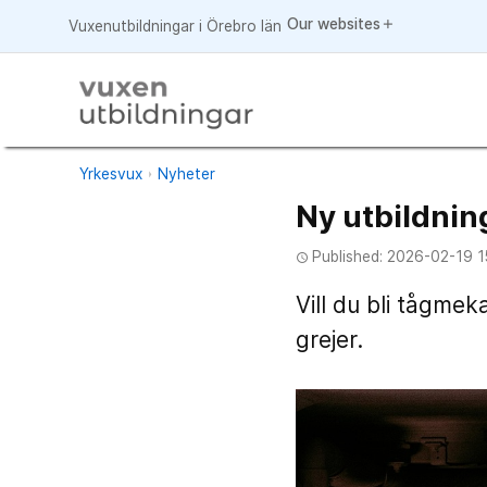
Our websites
add
Vuxenutbildningar i Örebro län
Yrkesvux
Nyheter
Ny utbildnin
Published: 2026-02-19 1
access_time
Vill du bli tågme
grejer.