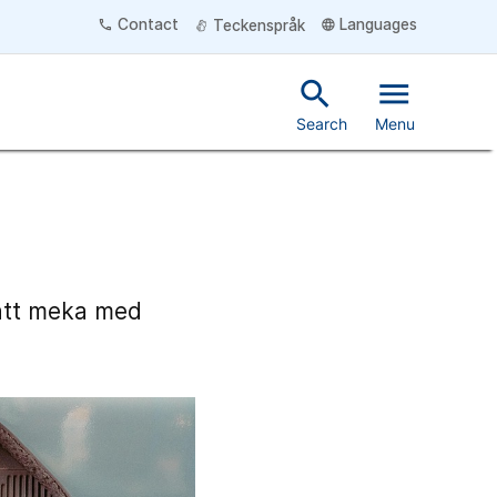
Contact
Languages
phone
language
Teckenspråk
search
menu
Search
Menu
 att meka med